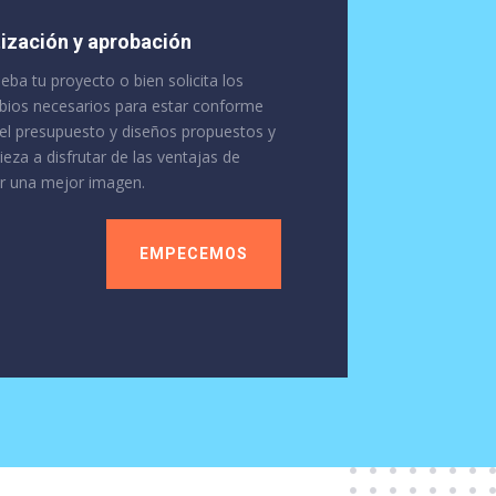
ización y aprobación
eba tu proyecto o bien solicita los
ios necesarios para estar conforme
el presupuesto y diseños propuestos y
eza a disfrutar de las ventajas de
r una mejor imagen.
EMPECEMOS