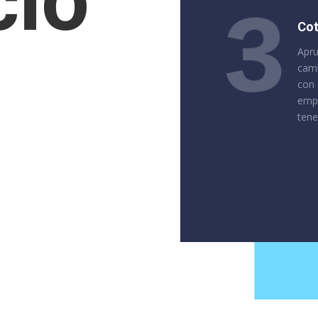
cio
Cot
Apru
camb
con 
empi
tene