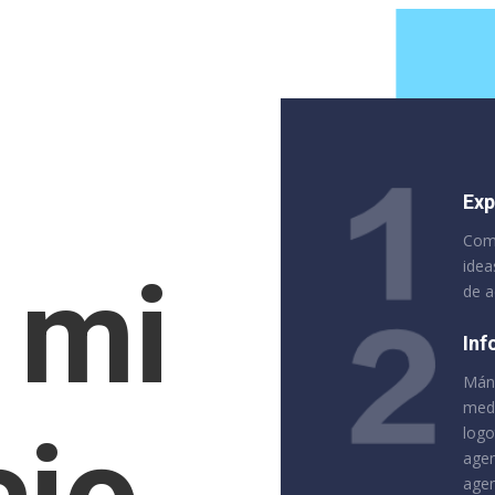
o
Exp
Comu
idea
 mi
de a
Inf
Mán
medi
logo
agen
agen