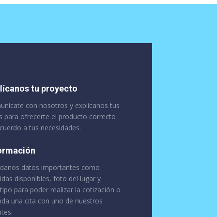
lícanos tu proyecto
nicate con nosotros y explicanos tus
s para ofrecerte el producto correcto
cuerdo a tus necesidades.
ormación
danos datos importantes como
das disponibles, foto del lugar y
tipo para poder realizar la cotización o
da una cita con uno de nuestros
tes.