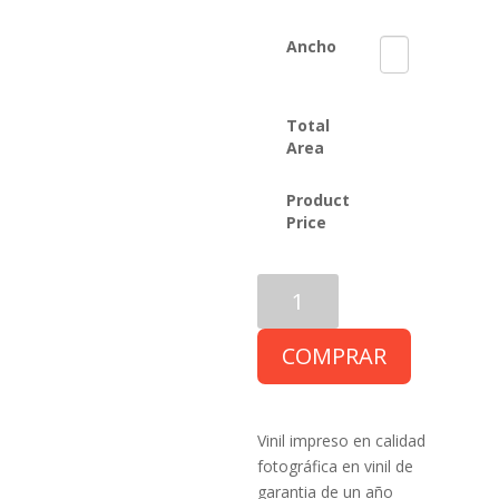
Ancho
Total
Area
Product
Price
Vinil
1
año
COMPRAR
cantidad
Vinil impreso en calidad
fotográfica en vinil de
garantia de un año