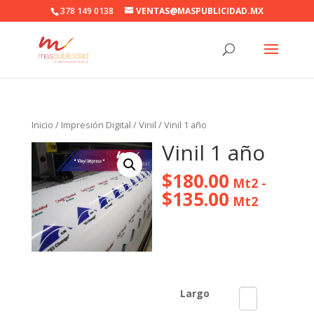
378 149 0138
VENTAS@MASPUBLICIDAD.MX
Inicio
/
Impresión Digital
/
Vinil
/ Vinil 1 año
Vinil 1 año
$
180.00
Mt2 -
$
135.00
Mt2
Largo