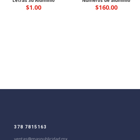
Letras 3d Aluminio
Numeros de aluminio
$
1.00
$
160.00
378 7815163
ventas@maspublicidad.mx