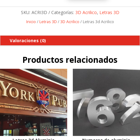
cantidad
SKU:
ACRI3D
Categorías:
3D Acrilico
,
Letras 3D
Inicio
/
Letras 3D
/
3D Acrilico
/ Letras 3d Acrilico
Valoraciones (0)
Productos relacionados