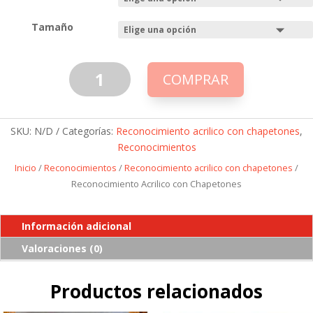
Tamaño
Reconocimiento
COMPRAR
Acrilico
con
Chapetones
SKU:
N/D
Categorías:
Reconocimiento acrilico con chapetones
,
cantidad
Reconocimientos
Inicio
/
Reconocimientos
/
Reconocimiento acrilico con chapetones
/
Reconocimiento Acrilico con Chapetones
Información adicional
Valoraciones (0)
Productos relacionados