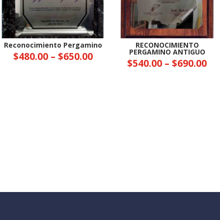
Reconocimiento Pergamino
RECONOCIMIENTO
PERGAMINO ANTIGUO
$
480.00
–
$
650.00
$
540.00
–
$
690.00