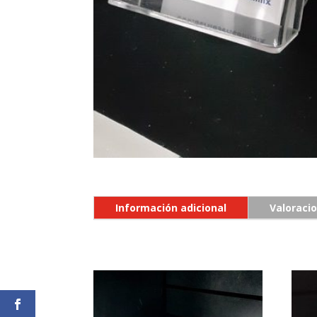
Información adicional
Valoracio