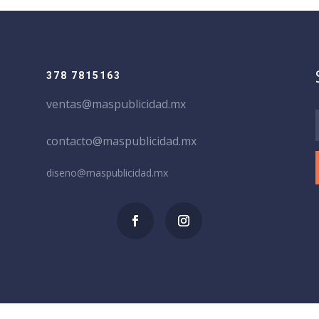
378 7815163
ventas@maspublicidad.mx
contacto@maspublicidad.mx
diseno@maspublicidad.mx