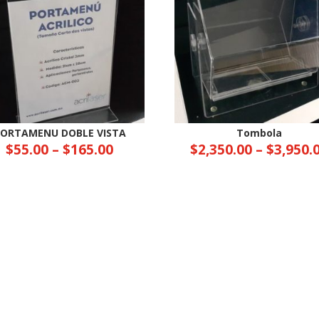
ORTAMENU DOBLE VISTA
Tombola
$
55.00
–
$
165.00
$
2,350.00
–
$
3,950.