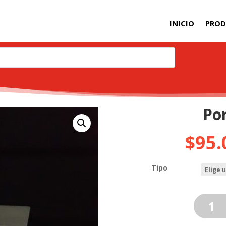
INICIO
PRO
Por
$
95.
Tipo
Porta
tripticos
cantidad