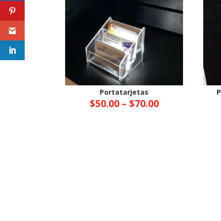
Portatarjetas
P
$
50.00
–
$
70.00