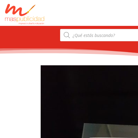
Products
search