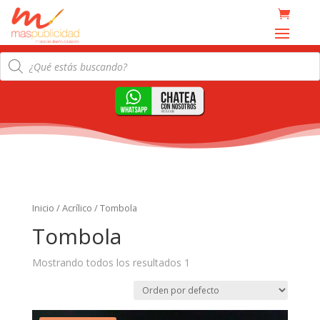
Products
search
Inicio
/
Acrílico
/ Tombola
Tombola
Mostrando todos los resultados 1