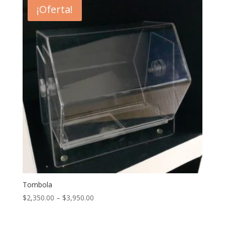
¡Oferta!
Tombola
$
2,350.00
–
$
3,950.00